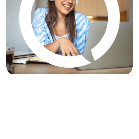
Voxx,
il centralino in cloud di
Ebisu