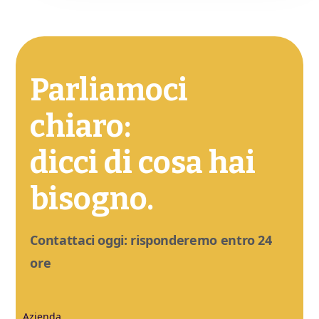
Parliamoci
chiaro:
dicci di cosa hai
bisogno.
Contattaci oggi: risponderemo entro 24
ore
Azienda