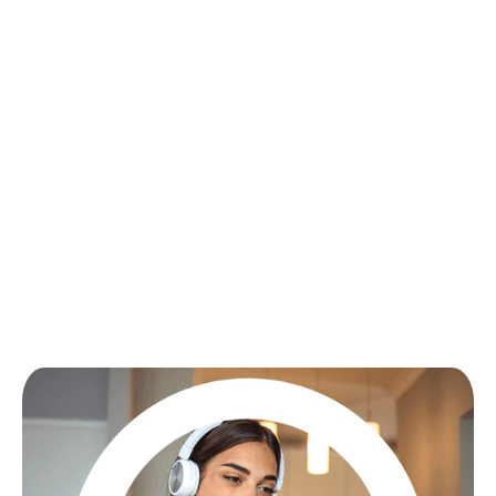
Numeri Voip da configurare direttamente nel tuo
centralino IP
Linee telefoniche IP in ISDN e Analogiche per i
centralini tradizionali
Back up, GNR e numeri verdi per ogni esigenza
aziendale